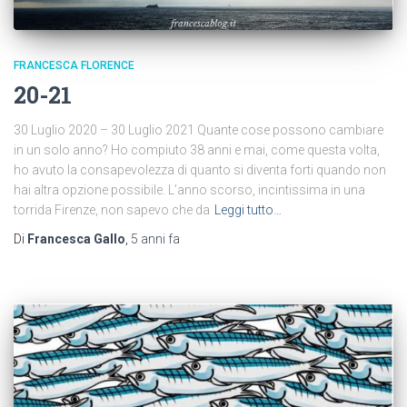
FRANCESCA FLORENCE
20-21
30 Luglio 2020 – 30 Luglio 2021 Quante cose possono cambiare
in un solo anno? Ho compiuto 38 anni e mai, come questa volta,
ho avuto la consapevolezza di quanto si diventa forti quando non
hai altra opzione possibile. L’anno scorso, incintissima in una
torrida Firenze, non sapevo che da
Leggi tutto…
Di
Francesca Gallo
,
5 anni
fa