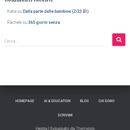
Katia
su
Dalla parte delle bambine (2/23
)
Rachele
su
365 giorni senza
Cerca …
HOMEPAGE
AI & EDUCATION
BLOG
CHI SONO
SCRIVIMI
Hestia | Sviluppato da
ThemeIsle