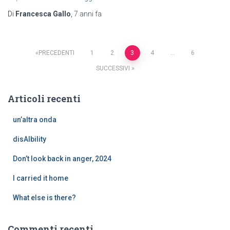
Di
Francesca Gallo
,
7 anni
fa
PRECEDENTI
1
2
3
4
…
6
SUCCESSIVI
Articoli recenti
un’altra onda
disAIbility
Don’t look back in anger, 2024
I carried it home
What else is there?
Commenti recenti