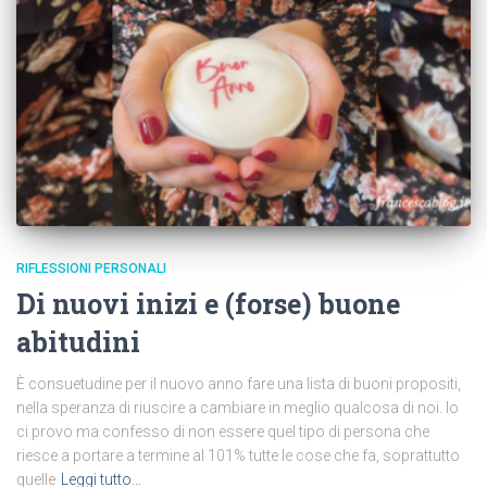
RIFLESSIONI PERSONALI
Di nuovi inizi e (forse) buone
abitudini
È consuetudine per il nuovo anno fare una lista di buoni propositi,
nella speranza di riuscire a cambiare in meglio qualcosa di noi. Io
ci provo ma confesso di non essere quel tipo di persona che
riesce a portare a termine al 101% tutte le cose che fa, soprattutto
quelle
Leggi tutto…