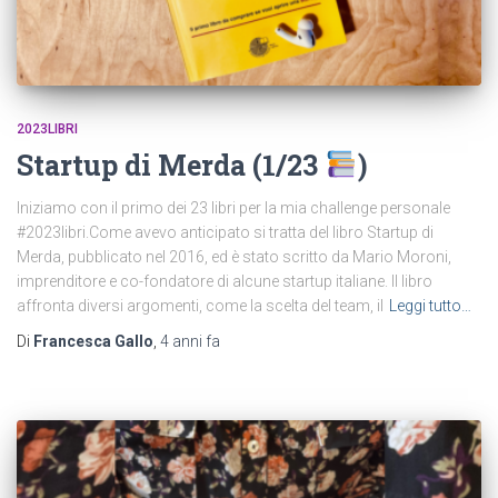
2023LIBRI
Startup di Merda (1/23
)
Iniziamo con il primo dei 23 libri per la mia challenge personale
#2023libri.Come avevo anticipato si tratta del libro Startup di
Merda, pubblicato nel 2016, ed è stato scritto da Mario Moroni,
imprenditore e co-fondatore di alcune startup italiane. Il libro
affronta diversi argomenti, come la scelta del team, il
Leggi tutto…
Di
Francesca Gallo
,
4 anni
fa