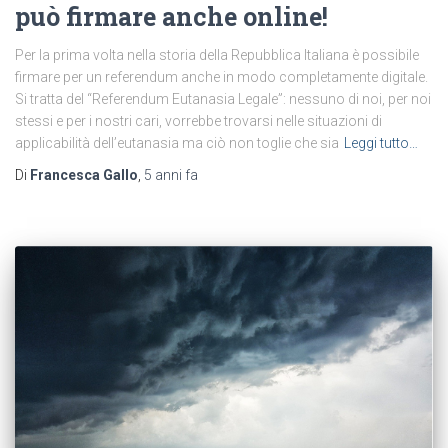
può firmare anche online!
Per la prima volta nella storia della Repubblica Italiana è possibile
firmare per un referendum anche in modo completamente digitale.
Si tratta del “Referendum Eutanasia Legale”: nessuno di noi, per noi
stessi e per i nostri cari, vorrebbe trovarsi nelle situazioni di
applicabilità dell’eutanasia ma ciò non toglie che sia
Leggi tutto…
Di
Francesca Gallo
,
5 anni
fa