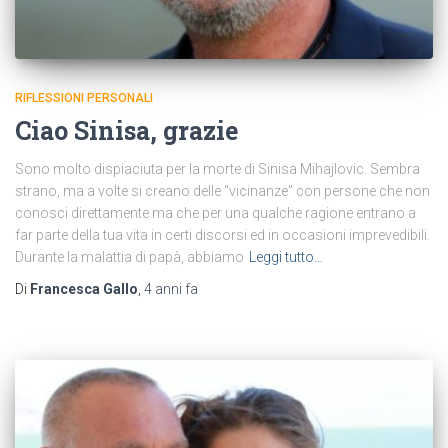
RIFLESSIONI PERSONALI
Ciao Sinisa, grazie
Sono molto dispiaciuta per la morte di Sinisa Mihajlovic. Sembra
strano, ma a volte si creano delle “vicinanze” con persone che non
conosci direttamente ma che per una qualche ragione entrano a
far parte della tua vita in certi discorsi ed in occasioni imprevedibili.
Durante la malattia di papà, abbiamo
Leggi tutto…
Di
Francesca Gallo
,
4 anni
fa