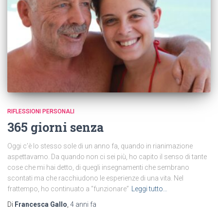
RIFLESSIONI PERSONALI
365 giorni senza
Oggi c’è lo stesso sole di un anno fa, quando in rianimazione
aspettavamo. Da quando non ci sei più, ho capito il senso di tante
cose che mi hai detto, di quegli insegnamenti che sembrano
scontati ma che racchiudono le esperienze di una vita. Nel
frattempo, ho continuato a “funzionare”
Leggi tutto…
Di
Francesca Gallo
,
4 anni
fa