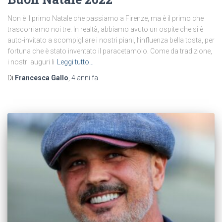
Non è il primo Natale che passiamo a Firenze, ma è il primo che
trascorriamo noi tre. In realtà, abbiamo avuto un ospite che si è
auto-invitato a scompigliare i nostri piani, l’influenza bella tosta, per
fortuna che è stato inventato il paracetamolo. Come da tradizione,
i nostri auguri li
Leggi tutto…
Di
Francesca Gallo
,
4 anni
fa