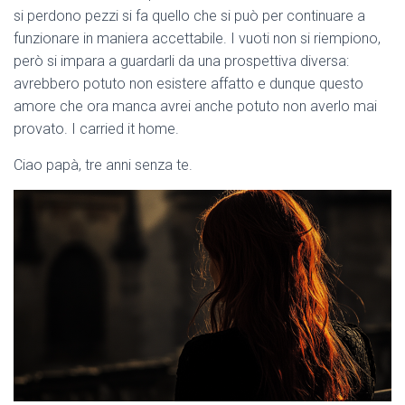
si perdono pezzi si fa quello che si può per continuare a
funzionare in maniera accettabile. I vuoti non si riempiono,
però si impara a guardarli da una prospettiva diversa:
avrebbero potuto non esistere affatto e dunque questo
amore che ora manca avrei anche potuto non averlo mai
provato. I carried it home.
Ciao papà, tre anni senza te.