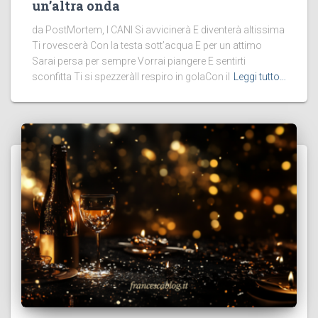
un’altra onda
da PostMortem, I CANI Si avvicinerà E diventerà altissima
Ti rovescerà Con la testa sott’acqua E per un attimo
Sarai persa per sempre Vorrai piangere E sentirti
sconfitta Ti si spezzeràIl respiro in golaCon il
Leggi tutto…