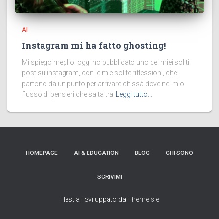
AI
Instagram mi ha fatto ghosting!
Mi spiego meglio: oggi ho pubblicato uno dei miei soliti
post su instagram, con le mie solite riflessioni, che
partono da un punto per arrivare chissà dove nel mio
flusso di pensieri che salta tra
Leggi tutto…
HOMEPAGE
AI & EDUCATION
BLOG
CHI SONO
SCRIVIMI
Hestia | Sviluppato da
ThemeIsle