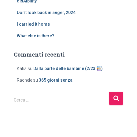
disAIbility
Don’t look back in anger, 2024
I carried it home
What else is there?
Commenti recenti
Katia
su
Dalla parte delle bambine (2/23
)
Rachele
su
365 giorni senza
Cerca …