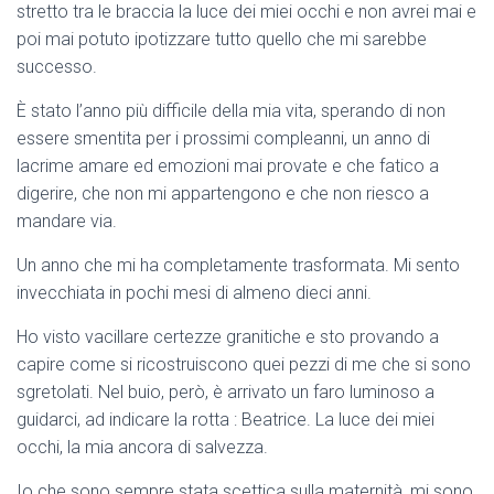
stretto tra le braccia la luce dei miei occhi e non avrei mai e
poi mai potuto ipotizzare tutto quello che mi sarebbe
successo.
È stato l’anno più difficile della mia vita, sperando di non
essere smentita per i prossimi compleanni, un anno di
lacrime amare ed emozioni mai provate e che fatico a
digerire, che non mi appartengono e che non riesco a
mandare via.
Un anno che mi ha completamente trasformata. Mi sento
invecchiata in pochi mesi di almeno dieci anni.
Ho visto vacillare certezze granitiche e sto provando a
capire come si ricostruiscono quei pezzi di me che si sono
sgretolati. Nel buio, però, è arrivato un faro luminoso a
guidarci, ad indicare la rotta : Beatrice. La luce dei miei
occhi, la mia ancora di salvezza.
Io che sono sempre stata scettica sulla maternità, mi sono