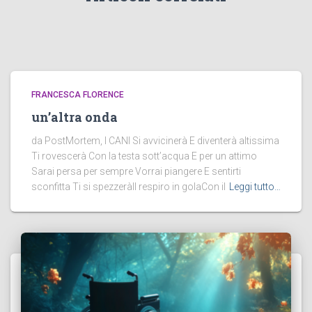
FRANCESCA FLORENCE
un’altra onda
da PostMortem, I CANI Si avvicinerà E diventerà altissima
Ti rovescerà Con la testa sott’acqua E per un attimo
Sarai persa per sempre Vorrai piangere E sentirti
sconfitta Ti si spezzeràIl respiro in golaCon il
Leggi tutto…