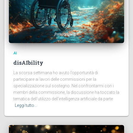
AI
disAIbility
La scorsa settimana ho avuto l’opportunità di
partecipare ai lavori delle commissioni per la
specializzazione sul sostegno. Nel confrontarmi con i
membri della commissione, la discussione ha toccato la
tematica dell’utilizzo dell’intelligenza artificiale da parte
Leggi tutto…