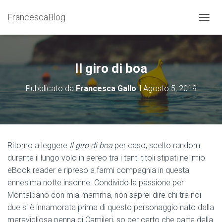
FrancescaBlog
NAVIG
Il giro di boa
Pubblicato da
Francesca Gallo
il
Agosto 5, 2019
Ritorno a leggere
Il giro di boa
per caso, scelto random
durante il lungo volo in aereo tra i tanti titoli stipati nel mio
eBook reader e ripreso a farmi compagnia in questa
ennesima notte insonne. Condivido la passione per
Montalbano con mia mamma, non saprei dire chi tra noi
due si è innamorata prima di questo personaggio nato dalla
meravigliosa penna di Camileri, so per certo che parte della