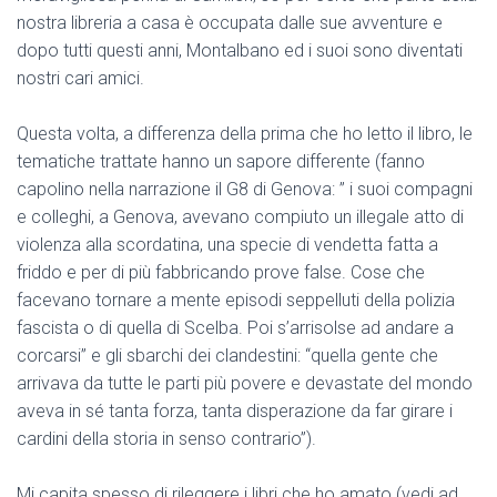
nostra libreria a casa è occupata dalle sue avventure e
dopo tutti questi anni, Montalbano ed i suoi sono diventati
nostri cari amici.
Questa volta, a differenza della prima che ho letto il libro, le
tematiche trattate hanno un sapore differente (fanno
capolino nella narrazione il G8 di Genova: ” i suoi compagni
e colleghi, a Genova, avevano compiuto un illegale atto di
violenza alla scordatina, una specie di vendetta fatta a
friddo e per di più fabbricando prove false. Cose che
facevano tornare a mente episodi seppelluti della polizia
fascista o di quella di Scelba. Poi s’arrisolse ad andare a
corcarsi” e gli sbarchi dei clandestini: “quella gente che
arrivava da tutte le parti più povere e devastate del mondo
aveva in sé tanta forza, tanta disperazione da far girare i
cardini della storia in senso contrario”).
Mi capita spesso di rileggere i libri che ho amato (vedi ad