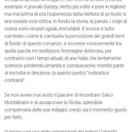
esempio
Il grande Gatsby
, riletto più volte e pure in inglese)
ma mai prima di ora l’esperienza della rilettura di un testo si
era rivelata così critica: in fondo la storia, le parole, i colpi di
scena sono rimasti uguali, immutabili. E invece è tutto
cambiato, come è cambiata la percezione dei grandi temi
di fondo di questo romanzo, e scorrere voracemente tra
quelle parole mi restituisce l’immagine dolorosa, per
contrasto con i tempi attuali, di una Italia che lentamente
svanisce perdendo umanità e compassione, mentre parte
di noi lotta in direzione (a questo punto) “ostinata e
contraria”.
Se non avete mai avuto il piacere di incontrare Salvo
Montalbano e di assaporare la Sicilia, splendida
comprimaria delle sue indagini, credo sia il momento giusto
per farlo.
Vi lascio con una delle esternazioni del mitico Catarella,