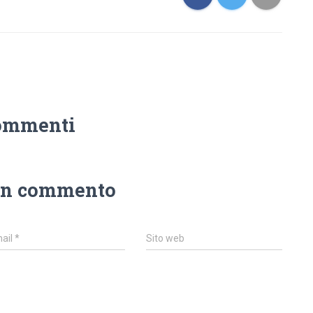
ommenti
un commento
ail
*
Sito web