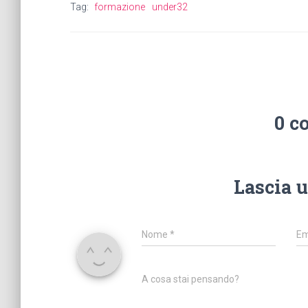
Tag:
formazione
under32
0 c
Lascia 
Nome
*
Em
A cosa stai pensando?