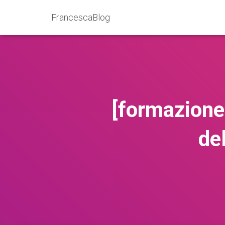
FrancescaBlog
[formazione]
de