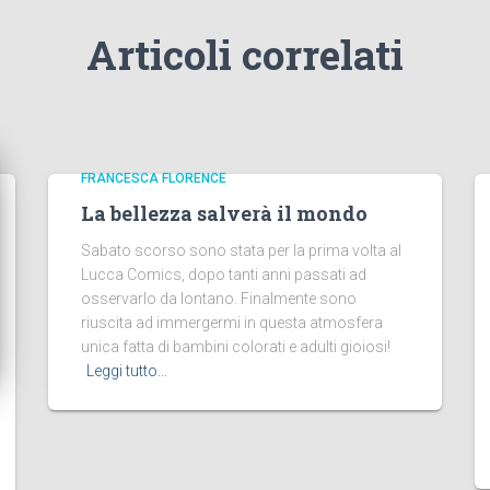
Articoli correlati
FRANCESCA FLORENCE
La bellezza salverà il mondo
Sabato scorso sono stata per la prima volta al
Lucca Comics, dopo tanti anni passati ad
osservarlo da lontano. Finalmente sono
riuscita ad immergermi in questa atmosfera
unica fatta di bambini colorati e adulti gioiosi!
Leggi tutto…