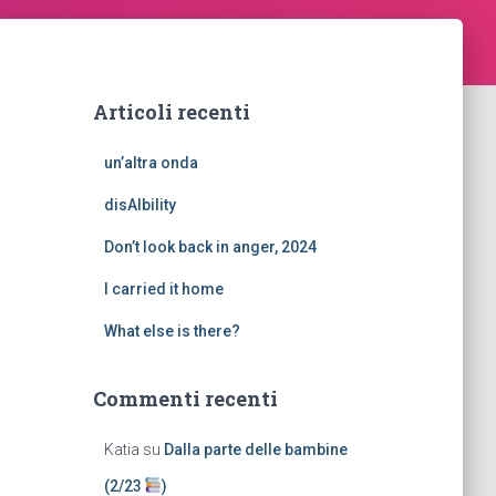
Articoli recenti
un’altra onda
disAIbility
Don’t look back in anger, 2024
I carried it home
What else is there?
Commenti recenti
Katia
su
Dalla parte delle bambine
(2/23
)