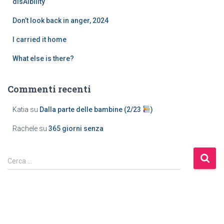
disAIbility
Don’t look back in anger, 2024
I carried it home
What else is there?
Commenti recenti
Katia
su
Dalla parte delle bambine (2/23
)
Rachele
su
365 giorni senza
Cerca …