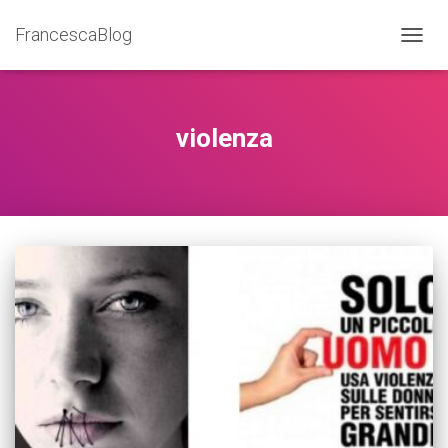
FrancescaBlog
NAVIG
violenza