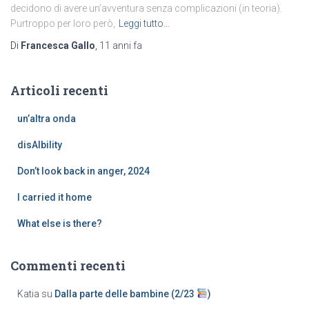
decidono di avere un’avventura senza complicazioni (in teoria).
Purtroppo per loro però,
Leggi tutto…
Di
Francesca Gallo
,
11 anni
fa
Articoli recenti
un’altra onda
disAIbility
Don’t look back in anger, 2024
I carried it home
What else is there?
Commenti recenti
Katia
su
Dalla parte delle bambine (2/23
)