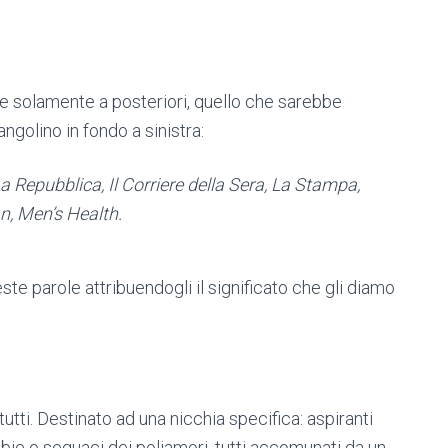
ile solamente a posteriori, quello che sarebbe
ngolino in fondo a sinistra:
a Repubblica, Il Corriere della Sera, La Stampa,
, Men’s Health.
te parole attribuendogli il significato che gli diamo
utti. Destinato ad una nicchia specifica: aspiranti
wbie o seguaci dei poliamori, tutti accomunati da un