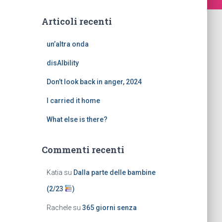
Articoli recenti
un’altra onda
disAIbility
Don’t look back in anger, 2024
I carried it home
What else is there?
Commenti recenti
Katia
su
Dalla parte delle bambine
(2/23
)
Rachele
su
365 giorni senza