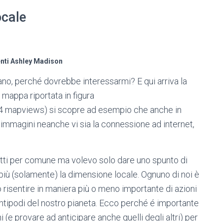
ocale
nti Ashley Madison
no, perché dovrebbe interessarmi? E qui arriva la
 mappa riportata in figura
 mapviews) si scopre ad esempio che anche in
i immagini neanche vi sia la connessione ad internet,
critti per comune ma volevo solo dare uno spunto di
più (solamente) la dimensione locale. Ognuno di noi è
ò risentire in maniera più o meno importante di azioni
ntipodi del nostro pianeta. Ecco perché é importante
i (e provare ad anticipare anche quelli degli altri) per