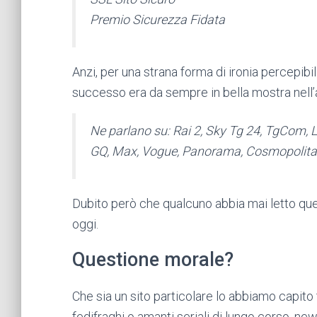
Premio Sicurezza Fidata
Anzi, per una strana forma di ironia percepib
successo era da sempre in bella mostra nell’a
Ne parlano su:
Rai 2, Sky Tg 24, TgCom, L
GQ, Max, Vogue, Panorama, Cosmopolitan
Dubito però che qualcuno abbia mai letto ques
oggi.
Questione morale?
Che sia un sito particolare lo abbiamo capito t
fedifraghi o amanti seriali di lungo corso, ne