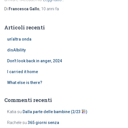
Di
Francesca Gallo
,
10 anni
fa
Articoli recenti
un’altra onda
disAIbility
Don’t look back in anger, 2024
I carried it home
What else is there?
Commenti recenti
Katia
su
Dalla parte delle bambine (2/23
)
Rachele
su
365 giorni senza