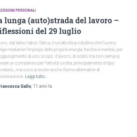
LESSIONI PERSONALI
a lunga (auto)strada del lavoro –
iflessioni del 29 luglio
oro, dal latino labor, fatica, è un’attività produttiva che l’uomo
lge mediante l’impiego delle proprie energie, fisiche e mentali, per
raggiungimento di uno scopo. Il lavoro, di solito ma non sempre,
vede un compenso per l’attività svolta, principalmente di tipo
etario, ma sono previste anche forme alternative di
unerazione.
Leggi tutto…
Francesca Gallo
,
11 anni
fa