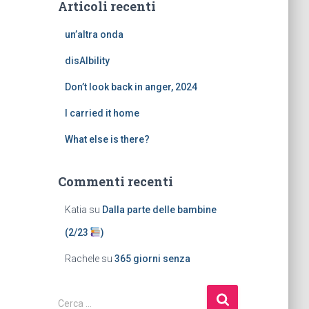
Articoli recenti
un’altra onda
disAIbility
Don’t look back in anger, 2024
I carried it home
What else is there?
Commenti recenti
Katia
su
Dalla parte delle bambine
(2/23
)
Rachele
su
365 giorni senza
Cerca …