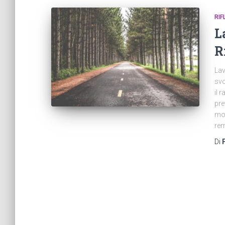
RIF
L
R
Lav
svo
il 
pre
mon
rem
Di