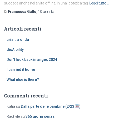
succede anche nella vita offline, in una ipotetica tag
Leggi tutto…
Di
Francesca Gallo
,
10 anni
fa
Articoli recenti
un’altra onda
disAIbility
Don’t look back in anger, 2024
I carried it home
What else is there?
Commenti recenti
Katia
su
Dalla parte delle bambine (2/23
)
Rachele
su
365 giorni senza