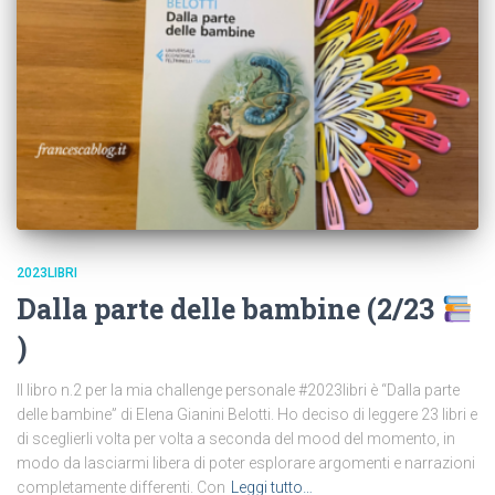
2023LIBRI
Dalla parte delle bambine (2/23
)
Il libro n.2 per la mia challenge personale #2023libri è “Dalla parte
delle bambine” di Elena Gianini Belotti. Ho deciso di leggere 23 libri e
di sceglierli volta per volta a seconda del mood del momento, in
modo da lasciarmi libera di poter esplorare argomenti e narrazioni
completamente differenti. Con
Leggi tutto…