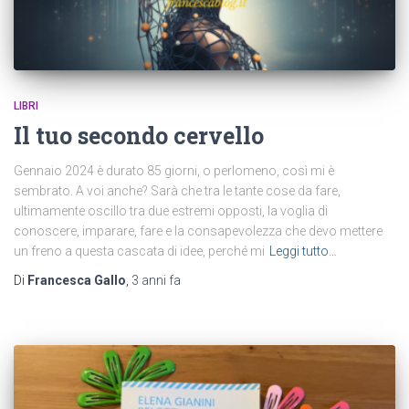
LIBRI
Il tuo secondo cervello
Gennaio 2024 è durato 85 giorni, o perlomeno, così mi è
sembrato. A voi anche? Sarà che tra le tante cose da fare,
ultimamente oscillo tra due estremi opposti, la voglia di
conoscere, imparare, fare e la consapevolezza che devo mettere
un freno a questa cascata di idee, perché mi
Leggi tutto…
Di
Francesca Gallo
,
3 anni
fa