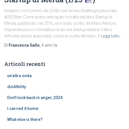
Iniziamo con il primo dei 23 libri per la mia challenge personale
#2023libri.Come avevo anticipato si tratta del libro Startup di
Merda, pubblicato nel 2016, ed è stato scritto da Mario Moroni,
imprenditore e co-fondatore di alcune startup italiane. Il libro
affronta diversi argomenti, come la scelta del team, il
Leggi tutto…
Di
Francesca Gallo
,
4 anni
fa
Articoli recenti
un’altra onda
disAIbility
Don’t look back in anger, 2024
I carried it home
What else is there?