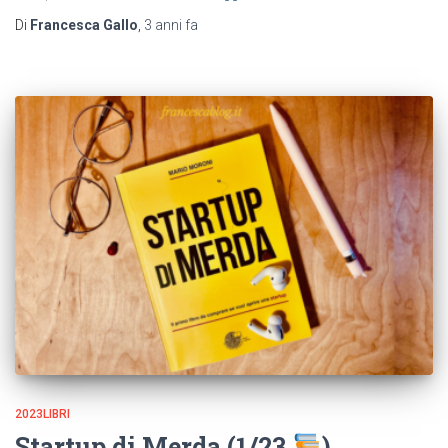
Di
Francesca Gallo
,
3 anni
fa
2023LIBRI
Startup di Merda (1/23
)