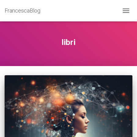
FrancescaBlog
NAVIG
libri