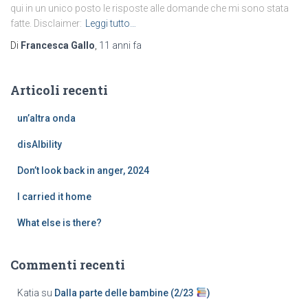
qui in un unico posto le risposte alle domande che mi sono stata
fatte. Disclaimer:
Leggi tutto…
Di
Francesca Gallo
,
11 anni
fa
Articoli recenti
un’altra onda
disAIbility
Don’t look back in anger, 2024
I carried it home
What else is there?
Commenti recenti
Katia
su
Dalla parte delle bambine (2/23
)