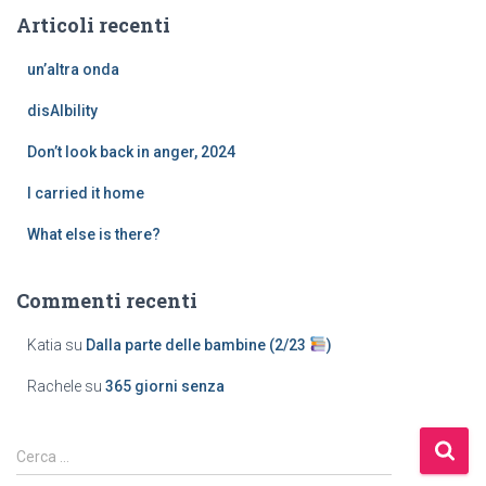
Articoli recenti
un’altra onda
disAIbility
Don’t look back in anger, 2024
I carried it home
What else is there?
Commenti recenti
Katia
su
Dalla parte delle bambine (2/23
)
Rachele
su
365 giorni senza
Cerca …