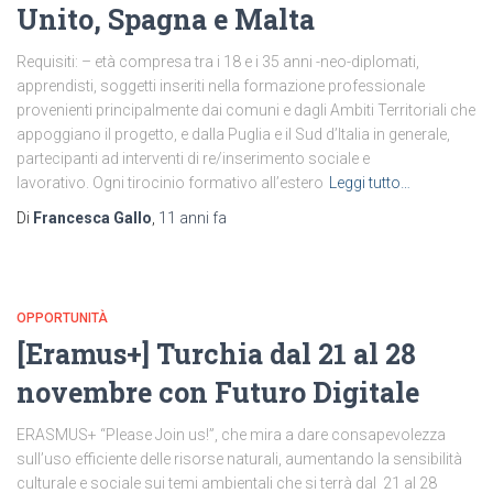
Unito, Spagna e Malta
Requisiti: – età compresa tra i 18 e i 35 anni -neo-diplomati,
apprendisti, soggetti inseriti nella formazione professionale
provenienti principalmente dai comuni e dagli Ambiti Territoriali che
appoggiano il progetto, e dalla Puglia e il Sud d’Italia in generale,
partecipanti ad interventi di re/inserimento sociale e
lavorativo. Ogni tirocinio formativo all’estero
Leggi tutto…
Di
Francesca Gallo
,
11 anni
fa
OPPORTUNITÀ
[Eramus+] Turchia dal 21 al 28
novembre con Futuro Digitale
ERASMUS+ “Please Join us!”, che mira a dare consapevolezza
sull’uso efficiente delle risorse naturali, aumentando la sensibilità
culturale e sociale sui temi ambientali che si terrà dal 21 al 28