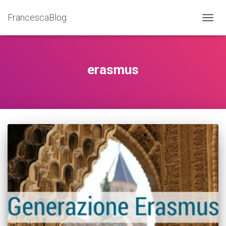
FrancescaBlog
NAVIG
erasmus