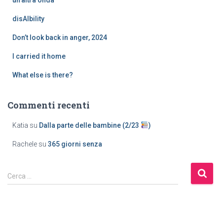
disAIbility
Don’t look back in anger, 2024
I carried it home
What else is there?
Commenti recenti
Katia
su
Dalla parte delle bambine (2/23
)
Rachele
su
365 giorni senza
Cerca …