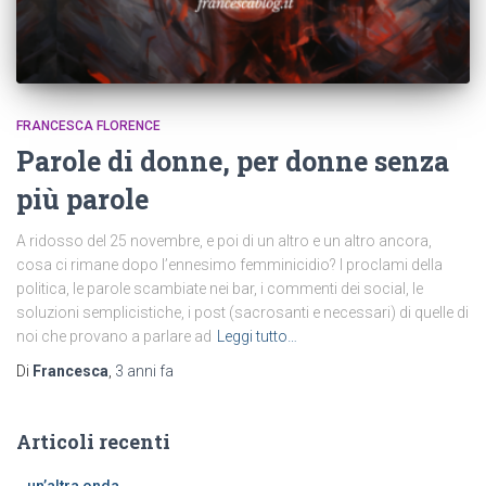
FRANCESCA FLORENCE
Parole di donne, per donne senza
più parole
A ridosso del 25 novembre, e poi di un altro e un altro ancora,
cosa ci rimane dopo l’ennesimo femminicidio? I proclami della
politica, le parole scambiate nei bar, i commenti dei social, le
soluzioni semplicistiche, i post (sacrosanti e necessari) di quelle di
noi che provano a parlare ad
Leggi tutto…
Di
Francesca
,
3 anni
fa
Articoli recenti
un’altra onda