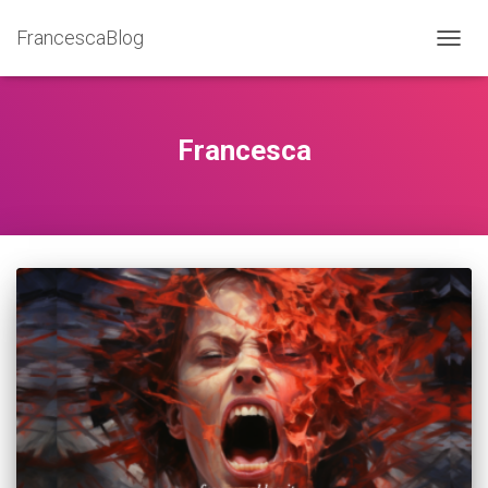
FrancescaBlog
NAVIG
Francesca