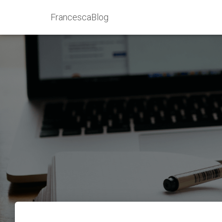
FrancescaBlog