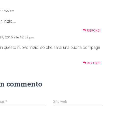
e 11:55 am
n inizio….
RISPONDI
27, 2015 alle 12:52 pm
n questo nuovo inizio: so che sarai una buona compagn
RISPONDI
un commento
ail
*
Sito web