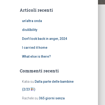
Articoli recenti
un’altra onda
disAIbility
Don’t look back in anger, 2024
I carried it home
What else is there?
Commenti recenti
Katia
su
Dalla parte delle bambine
(2/23
)
Rachele
su
365 giorni senza