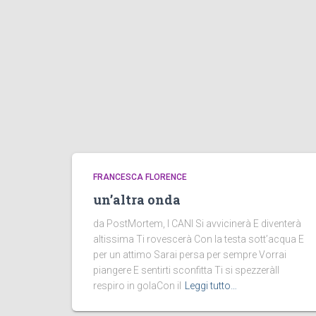
FRANCESCA FLORENCE
un’altra onda
da PostMortem, I CANI Si avvicinerà E diventerà
altissima Ti rovescerà Con la testa sott’acqua E
per un attimo Sarai persa per sempre Vorrai
piangere E sentirti sconfitta Ti si spezzeràIl
respiro in golaCon il
Leggi tutto…