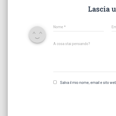
Lascia 
Nome
*
Em
A cosa stai pensando?
Salva il mio nome, email e sito w