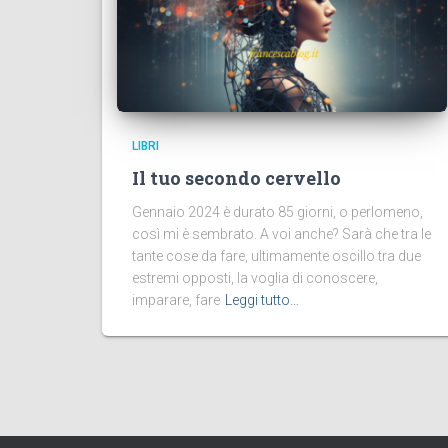
LIBRI
Il tuo secondo cervello
Gennaio 2024 è durato 85 giorni, o perlomeno,
così mi è sembrato. A voi anche? Sarà che tra le
tante cose da fare, ultimamente oscillo tra due
estremi opposti, la voglia di conoscere,
imparare, fare
Leggi tutto…