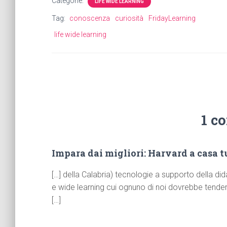
Categorie:
LIFE WIDE LEARNING
Tag:
conoscenza
curiosità
FridayLearning
life wide learning
1 c
Impara dai migliori: Harvard a casa t
[…] della Calabria) tecnologie a supporto della di
e wide learning cui ognuno di noi dovrebbe tendere
[…]