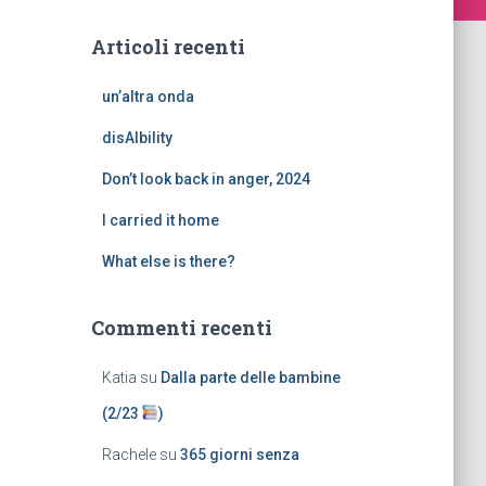
Articoli recenti
un’altra onda
disAIbility
Don’t look back in anger, 2024
I carried it home
What else is there?
Commenti recenti
Katia
su
Dalla parte delle bambine
(2/23
)
Rachele
su
365 giorni senza