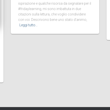
ispirazione e qualche risorsa da segnalare per il
#fridaylearning, mi sono imbattuta in due
citazioni sulla lettura, che voglio condividere
con voi. Descrivono bene uno stato d’animo,
Leggi tutto…