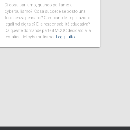
Di cosa parliamo, quando parliamo di
cyberbullismo? Cosa succede se posto una
foto senza pensarci? Cambiano le implicazioni
legali nel digitale? E la responsabilità educativa?
Da queste domande parte il MOOC dedicato alla
tematica del cyberbullismo,
Leggi tutto…