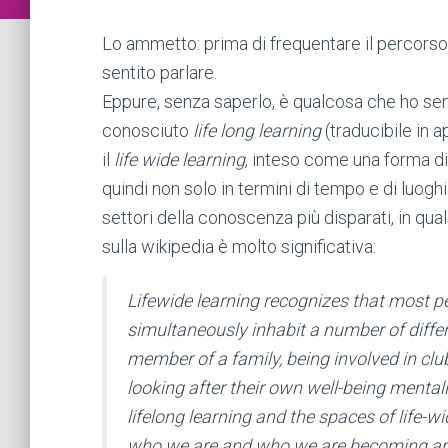
Lo ammetto: prima di frequentare il percorso
sentito parlare.
Eppure, senza saperlo, è qualcosa che ho sem
conosciuto
life long learning
(traducibile in a
il
life wide learning
, inteso come una forma d
quindi non solo in termini di tempo e di luogh
settori della conoscenza più disparati, in qual
sulla wikipedia è molto significativa:
Lifewide learning recognizes that most p
simultaneously inhabit a number of differ
member of a family, being involved in club
looking after their own well-being mentall
lifelong learning and the spaces of life-wi
who we are and who we are becoming are 